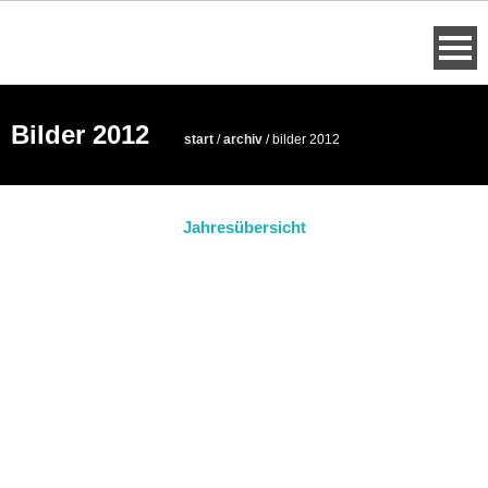
Skip
to
content
Bilder 2012
start
/
archiv
/
bilder 2012
Jahresübersicht