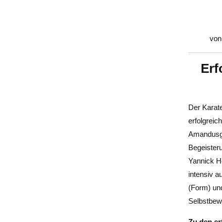
von
Erf
Der Karat
erfolgreic
Amandusgas
Begeister
Yannick He
intensiv a
(Form) un
Selbstbew
Zu den er