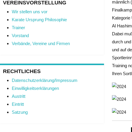
männlich (
VEREINSVORSTELLUNG
Finalkampf
Wir stellen uns vor
Kategorie 
Karate Ursprung Philosophie
Al Hashim,
Trainer
Dabei mußt
Vorstand
durch und 
Verbände, Vereine und Firmen
und auf d
Sportlerin
Training n
RECHTLICHES
Ihren Sort
Datenschutzerklärung/Impressum
Einwilligkeitserklärungen
Austritt
Eintritt
Satzung