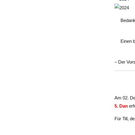
Bedanke
Einen b
– Der Vor
Am 02. Dez
5. Dan
er
Für Till, 