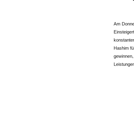
Am Donner
Einsteiger
konstanter
Hashim für
gewinnen, 
Leistungen