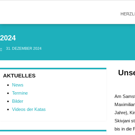
Skip
to
HERZL
content
2024
31. DEZEMBER 2024
Unse
AKTUELLES
News
Termine
Am Samsta
Bilder
Maximilian
Videos der Katas
Jahre), Ki
Skivjani s
bis in die