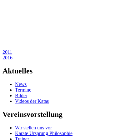
Beitragsnavigation
2011
2016
Aktuelles
News
Termine
Bilder
Videos der Katas
Vereinsvorstellung
Wir stellen uns vor
Karate Ursprung Philosophie
Trainer