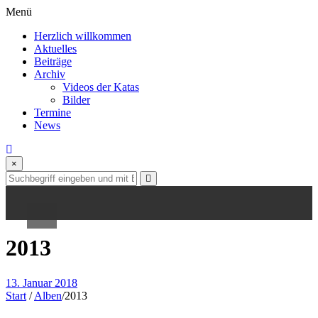
Skip
Menü
to
Herzlich willkommen
content
Aktuelles
Beiträge
Archiv
Videos der Katas
Herzlich willkommen
Bilder
Termine
Aktuelles
News
Beiträge
×
Archiv
Videos der Katas
2013
Bilder
Termine
13. Januar 2018
Start
/
Alben
/
2013
News