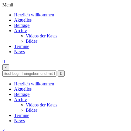
Skip
Menü
to
Herzlich willkommen
content
Aktuelles
Beiträge
Archiv
Videos der Katas
Bilder
Termine
News
×
Herzlich willkommen
Aktuelles
Beiträge
Archiv
Videos der Katas
Bilder
Termine
News
×