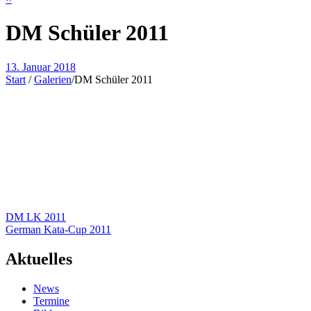
DM Schüler 2011
13. Januar 2018
Start
/
Galerien
/
DM Schüler 2011
Beitragsnavigation
DM LK 2011
German Kata-Cup 2011
Aktuelles
News
Termine