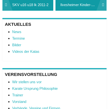
Beitragsnavigation
SKV u16 u18 lk 2011-2
Ilvesheimer Kinder-Karate-Tag 2012-2
AKTUELLES
News
Termine
Bilder
Videos der Katas
VEREINSVORSTELLUNG
Wir stellen uns vor
Karate Ursprung Philosophie
Trainer
Vorstand
Verbände, Vereine und Firmen