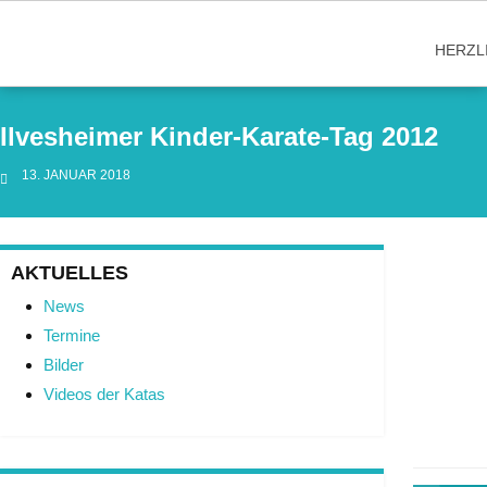
Skip
to
HERZL
content
Ilvesheimer Kinder-Karate-Tag 2012
13. JANUAR 2018
AKTUELLES
News
Termine
Bilder
Videos der Katas