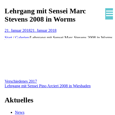
Skip
Lehrgang mit Sensei Marc
to
Stevens 2008 in Worms
content
21. Januar 2018
21. Januar 2018
Herzlich willkommen
Start
/
Galerien
/
Lehrgang mit Sensei Marc Stevens 2008 in Worms
Aktuelles
Beiträge
Archiv
Videos der Katas
Beitragsnavigation
Verschiedenes 2017
Bilder
Lehrgang mit Sensei Pino Arcieri 2008 in Wiesbaden
Termine
Aktuelles
News
News