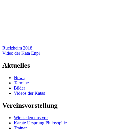
Beitragsnavigation
Ruelzheim 2018
Video der Kata Enpi
Aktuelles
News
Termine
Bilder
Videos der Katas
Vereinsvorstellung
Wir stellen uns vor
Karate Ursprung Philosophie
Trainer