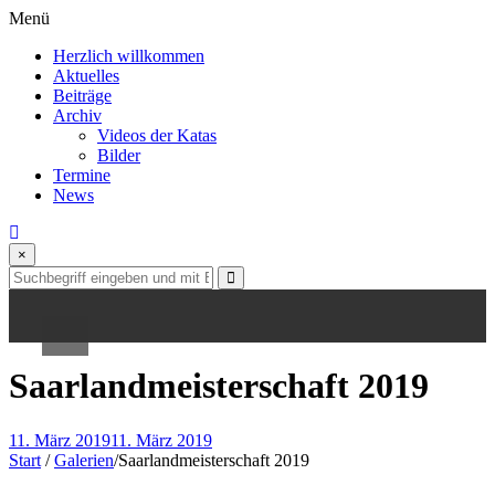
Skip
Menü
to
Herzlich willkommen
content
Aktuelles
Beiträge
Archiv
Videos der Katas
Herzlich willkommen
Bilder
Termine
Aktuelles
News
Beiträge
×
Archiv
Videos der Katas
Saarlandmeisterschaft 2019
Bilder
Termine
11. März 2019
11. März 2019
Start
/
Galerien
/
Saarlandmeisterschaft 2019
News