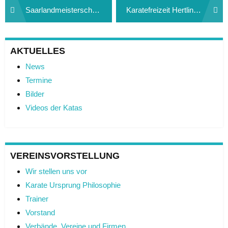
Beitragsnavigation
Saarlandmeisterschaft 2018-2
Karatefreizeit Hertlingshausen 2018-2
AKTUELLES
News
Termine
Bilder
Videos der Katas
VEREINSVORSTELLUNG
Wir stellen uns vor
Karate Ursprung Philosophie
Trainer
Vorstand
Verbände, Vereine und Firmen