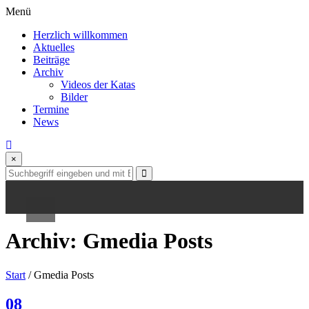
Skip
Menü
to
Herzlich willkommen
content
Aktuelles
Beiträge
Archiv
Videos der Katas
Herzlich willkommen
Bilder
Termine
Aktuelles
News
Beiträge
×
Archiv
Videos der Katas
Archiv:
Gmedia Posts
Bilder
Termine
Start
/
Gmedia Posts
News
08