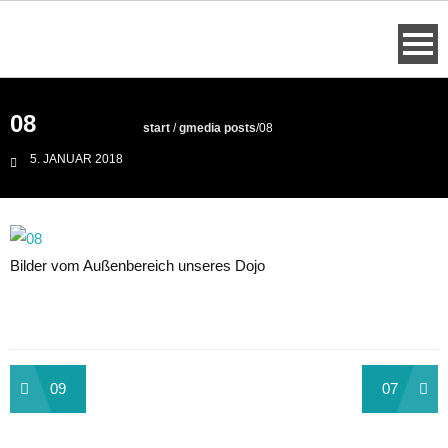
Skip
to
content
08
start
/
gmedia posts
/
08
5. JANUAR 2018
Bilder vom Außenbereich unseres Dojo
Beitragsnavigation
09
07