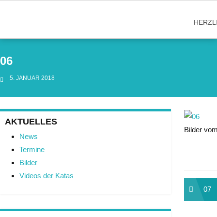
Skip
to
HERZL
content
06
5. JANUAR 2018
AKTUELLES
Bilder vo
News
Termine
Bilder
Videos der Katas
Beit
07