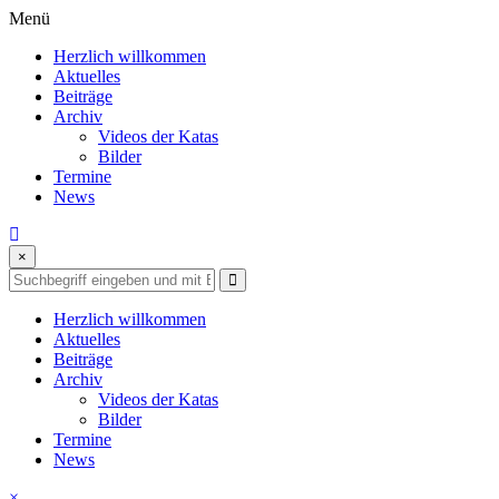
Skip
Menü
to
Herzlich willkommen
content
Aktuelles
Beiträge
Archiv
Videos der Katas
Bilder
Termine
News
×
Herzlich willkommen
Aktuelles
Beiträge
Archiv
Videos der Katas
Bilder
Termine
News
×