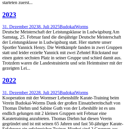
starteten zuerst...
2023
31. Dezember 2023
8. Juli 2025
BudokaiWorms
Deutsche Meisterschaft der Leistungsklasse in Ludwigsburg Am
Samstag, 25. Februar fand die diesjährige Deutsche Meisterschaft
der Leistungsklasse in Ludwigsburg statt. Hier startete unser
Sportler Yannick Henry. Die Wettkämpfe fanden in zwei Gruppen
statt und leider erzielte Yannick mit zwei Zehntel Rückstand nur
einen guten sechsten Platz in seiner Gruppe und schied damit aus.
Trotzdem waren die Landestrainierin und sein Heimtrainer mit der
gezeigten Lei...
2022
31. Dezember 2022
8. Juli 2025
BudokaiWorms
Kooperation mit der Wormser Lebenshilfe Karate-Training beim
Verein Budokai-Worms Dank der großen Einsatzbereitschaft von
Thomas Diehm und Sabine Guth von der Lebeshilfe ist es uns
endlich gelungen mit 2 kleinen Gruppen seit Februar eine
Karatetraining anzubieten. Thomas Diehm hat diesen Verein
gegründet und ist mit seinen 65 Jahren und fast 50-jähriger Karate-
Erfahrung ein erfolgreicher Trainer. Hierbei sind 2 Gruppen aus