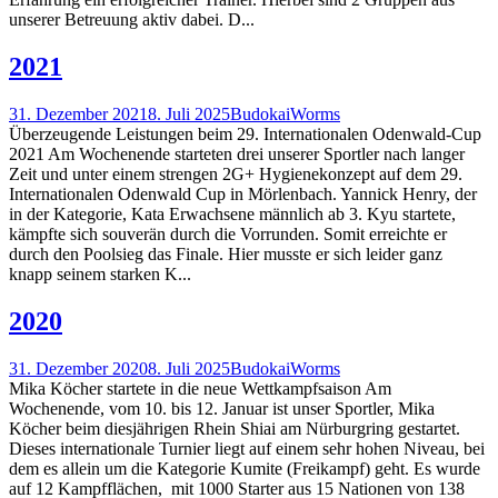
unserer Betreuung aktiv dabei. D...
2021
31. Dezember 2021
8. Juli 2025
BudokaiWorms
Überzeugende Leistungen beim 29. Internationalen Odenwald-Cup
2021 Am Wochenende starteten drei unserer Sportler nach langer
Zeit und unter einem strengen 2G+ Hygienekonzept auf dem 29.
Internationalen Odenwald Cup in Mörlenbach. Yannick Henry, der
in der Kategorie, Kata Erwachsene männlich ab 3. Kyu startete,
kämpfte sich souverän durch die Vorrunden. Somit erreichte er
durch den Poolsieg das Finale. Hier musste er sich leider ganz
knapp seinem starken K...
2020
31. Dezember 2020
8. Juli 2025
BudokaiWorms
Mika Köcher startete in die neue Wettkampfsaison Am
Wochenende, vom 10. bis 12. Januar ist unser Sportler, Mika
Köcher beim diesjährigen Rhein Shiai am Nürburgring gestartet.
Dieses internationale Turnier liegt auf einem sehr hohen Niveau, bei
dem es allein um die Kategorie Kumite (Freikampf) geht. Es wurde
auf 12 Kampfflächen, mit 1000 Starter aus 15 Nationen von 138