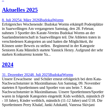
Aktuelles 2025
8. Juli 2025
4. März 2026
BudokaiWorms
Erfolgreiches Wochenende: Budokai Worms erkämpft Podestplätze
in Saarwellingen Am vergangenen Samstag, den 28. Februar,
nahmen 3 Sportler des Karate-Vereins Budokai Worms an der
Saarlandmeisterschaft in Saarwellingen teil. Die Athleten traten in
verschiedenen Kategorien an und hatten die Möglichkeit, ihr
Können unter Beweis zu stellen. Beginnend in der Kategorie
Senioren Kata Männlich startete Yannick Henry. Aufgrund der sehr
starken Konkurrenz konnte Ya...
2024
31. Dezember 2024
8. Juli 2025
BudokaiWorms
Unsere Erwachsene und Schüler erneut erfolgreich bei dem Kata-
Nachwuchsturnier in Maximiliansau Am Samstag, 09. November
starteten 8 Sportlerinnen und Sportler von uns beim 7. Kata-
Nachwuchsturnier in Maximiliansau. Unsere Sportlerinnen/Sportler
waren in folgende Kategorien eingeteilt: Kids weiblich, männlich (9
- 10 Jahre), Kinder weiblich, männlich (11-12 Jahre) und Ü18. Die
Sportlerinnen Perry Khalaf, Janki Adukattil, Vanessa Skivjani