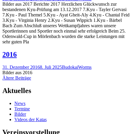
Bilder aus 2017 Berichte 2017 Herzlichen Glückwunsch zur
bestandenen Kyu-Prüfung am 13.12.2017 7.Kyu - Tayler Gervasi
7.Kyu - Paul Themel 5.Kyu - Ayat Gheit-Aly 4.Kyu - Chantal Feid
3.Kyu - Virginia Henry 2.Kyu - Susan Wippich 1.Kyu - Bärbel
Bach Zum Abschluß unseres Wettkampfjahres waren unsere
Sportlerinnen und Sportler noch einmal sehr erfolgreich Beim 25.
Odenwald-Cup in Mörlenbach wurden die starke Leistungen mit
sehr guten Pla
2016
31. Dezember 2016
8. Juli 2025
BudokaiWorms
Bilder aus 2016
Beitragsnavigation
Ältere Beiträge
Aktuelles
News
Termine
Bilder
Videos der Katas
Vereinsvorstellung